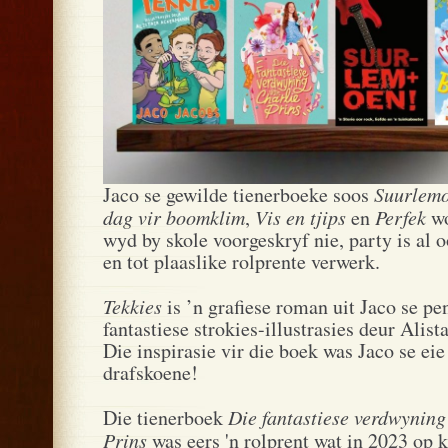
Jaco se gewilde tienerboeke soos
Suurlem
dag vir boomklim
,
Vis en tjips
en
Perfek
wo
wyd by skole voorgeskryf nie, party is al o
en tot plaaslike rolprente verwerk.
Tekkies
is ’n grafiese roman uit Jaco se pe
fantastiese strokies-illustrasies deur Alis
Die inspirasie vir die boek was Jaco se ei
drafskoene!
Die tienerboek
Die fantastiese verdwyning
Prins
was eers 'n rolprent wat in 2023 op