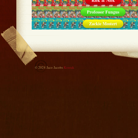
Riek & Niek
Professor Fungus
Zackie Mostert
© 2024 Jaco Jacobs
Kontak