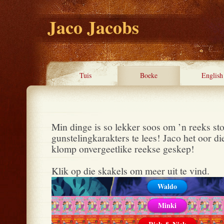
Jaco Jacobs
Tuis
Boeke
English
Min dinge is so lekker soos om ’n reeks sto
gunstelingkarakters te lees! Jaco het oor die
klomp onvergeetlike reekse geskep!
Klik op die skakels om meer uit te vind.
Waldo
Minki