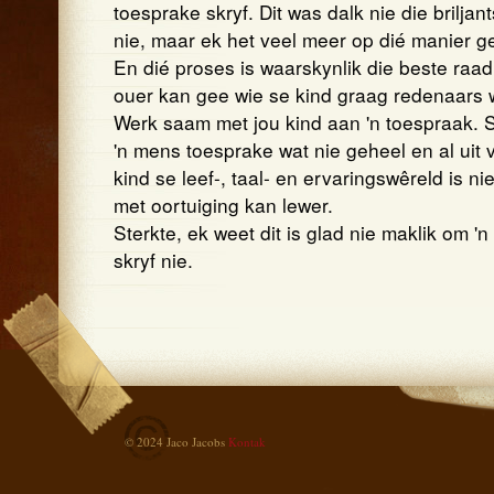
toesprake skryf. Dit was dalk nie die briljan
nie, maar ek het veel meer op dié manier ge
En dié proses is waarskynlik die beste raad
ouer kan gee wie se kind graag redenaars w
Werk saam met jou kind aan 'n toespraak. 
'n mens toesprake wat nie geheel en al uit 
kind se leef-, taal- en ervaringswêreld is ni
met oortuiging kan lewer.
Sterkte, ek weet dit is glad nie maklik om 'n
skryf nie.
© 2024 Jaco Jacobs
Kontak