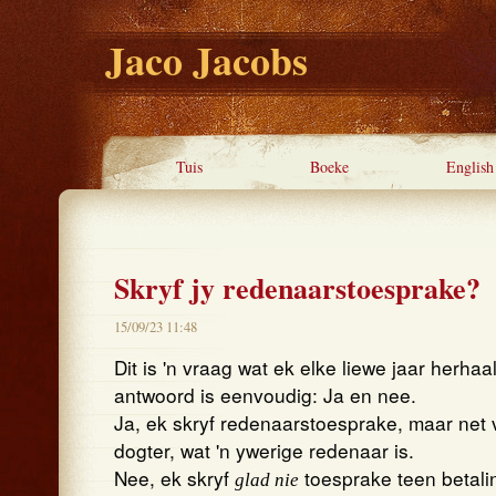
Jaco Jacobs
Tuis
Boeke
English
Skryf jy redenaarstoesprake?
15/09/23 11:48
Dit is 'n vraag wat ek elke liewe jaar herhaal
antwoord is eenvoudig: Ja en nee.
Ja, ek skryf redenaarstoesprake, maar net v
dogter, wat 'n ywerige redenaar is.
Nee, ek skryf
toesprake teen betalin
glad nie