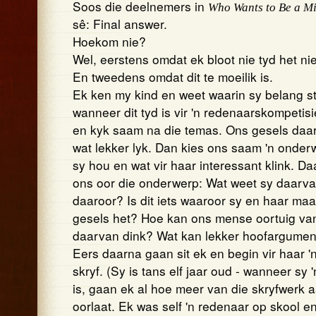
Soos die deelnemers in
Who Wants to Be a Mi
sê: Final answer.
Hoekom nie?
Wel, eerstens omdat ek bloot nie tyd het nie
En tweedens omdat dit te moeilik is.
Ek ken my kind en weet waarin sy belang st
wanneer dit tyd is vir 'n redenaarskompetisi
en kyk saam na die temas. Ons gesels daar
wat lekker lyk. Dan kies ons saam 'n onde
sy hou en wat vir haar interessant klink. D
ons oor die onderwerp: Wat weet sy daarva
daaroor? Is dit iets waaroor sy en haar maat
gesels het? Hoe kan ons mense oortuig va
daarvan dink? Wat kan lekker hoofargume
Eers daarna gaan sit ek en begin vir haar '
skryf. (Sy is tans elf jaar oud - wanneer sy '
is, gaan ek al hoe meer van die skryfwerk 
oorlaat. Ek was self 'n redenaar op skool 